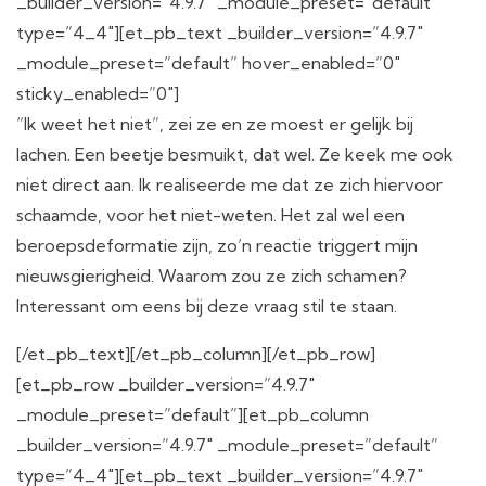
_builder_version=”4.9.7″ _module_preset=”default”
type=”4_4″][et_pb_text _builder_version=”4.9.7″
_module_preset=”default” hover_enabled=”0″
sticky_enabled=”0″]
“Ik weet het niet”, zei ze en ze moest er gelijk bij
lachen. Een beetje besmuikt, dat wel. Ze keek me ook
niet direct aan. Ik realiseerde me dat ze zich hiervoor
schaamde, voor het niet-weten. Het zal wel een
beroepsdeformatie zijn, zo’n reactie triggert mijn
nieuwsgierigheid. Waarom zou ze zich schamen?
Interessant om eens bij deze vraag stil te staan.
[/et_pb_text][/et_pb_column][/et_pb_row]
[et_pb_row _builder_version=”4.9.7″
_module_preset=”default”][et_pb_column
_builder_version=”4.9.7″ _module_preset=”default”
type=”4_4″][et_pb_text _builder_version=”4.9.7″