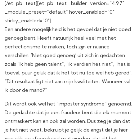
[/et_pb_text][et_pb_text _builder_version=”4.9.7″
_module_preset=”default” hover_enabled=”0″
sticky_enabled=”0″]
Een andere mogelijkheid is het gevoel dat je niet goed
genoeg bent. Heeft natuurlijk heel veel met het
perfectionisme te maken, toch zijn er nuance
verschillen. ‘Niet goed genoeg’ uit zich in gedachten
zoals “Ik heb geen talent”, “ik verdien het niet”, “het is
toeval, puur geluk dat ik het tot nu toe wel heb gered”.
“Dit resultaat ligt niet aan mijn kwaliteiten. Wanneer val
ik door de mand?”
Dit wordt ook wel het “imposter syndrome” genoemd.
De gedachte dat je een fraudeur bent die elk moment
ontmaskert kan en ook zal worden. Dus zeg je dan dat
je het niet weet, bekruipt je gelijk de angst dat je hier
vreselijk op afgerekend gaat worden, dat dit het