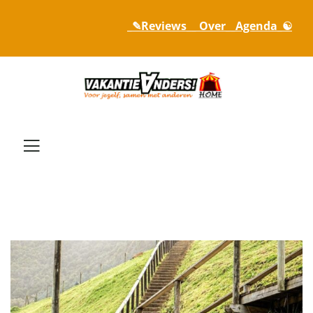
_✎Reviews_
_ Over_
_Agenda_☯