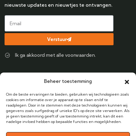
nieuwste updates en nieuwtjes te ontvangen.
Verstuur
Ik ga akkoord met alle voorwaarden.
Contact
Beheer toestemming
Bel ons
Om de beste ervaringen te bieden, gebruiken wij technologieën zoals
+31 (0) 6 38424122
cookies om informatie over je apparaat op te slaan en/of te
raadplegen. Door in te stemmen met deze technologieën kunnen wij
gegevens zoals surfgedrag of unieke ID's op deze site verwerken. Als
Email Adres
je geen toestemming geeft of uw toestemming intrekt, kan dit een
info@vakantieanders.nl
nadelige invloed hebben op bepaalde functies en mogelijkheden.
Kantoor