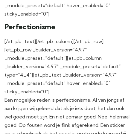
_module_preset=”default” hover_enabled=”0″
sticky_enabled=”0″]
Perfectionisme
[/et_pb_text][/et_pb_column][/et_pb_row]
[et_pb_row _builder_version=”4.9.7″
_module_preset=”default”][et_pb_column
_builder_version=”4.9.7″ _module_preset=”default”
type=”4_4″][et_pb_text _builder_version=”4.9.7″
_module_preset=”default” hover_enabled=”0″
sticky_enabled=”0″]
Een mogelijke reden is perfectionisme. Al van jongs af
aan krijgen wij geleerd dat als je iets doet, het dan ook
wel goed moet zijn. En niet zomaar goed. Nee, helemaal
goed. Op fouten word je flink afgerekend. Een sticker
op je schoolwerk als het goed is, grote rode krassen bij