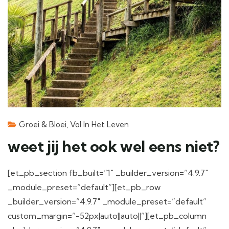
Groei & Bloei
,
Vol In Het Leven
weet jij het ook wel eens niet?
[et_pb_section fb_built=”1″ _builder_version=”4.9.7″
_module_preset=”default”][et_pb_row
_builder_version=”4.9.7″ _module_preset=”default”
custom_margin=”-52px|auto||auto||”][et_pb_column