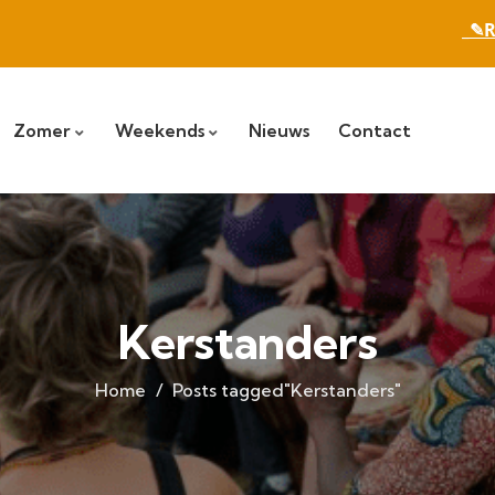
_✎R
Zomer
Weekends
Nieuws
Contact
Kerstanders
Home
Posts tagged"Kerstanders"