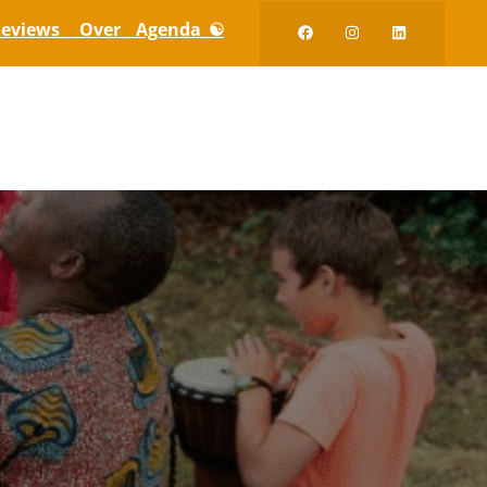
eviews_
_ Over_
_Agenda_☯