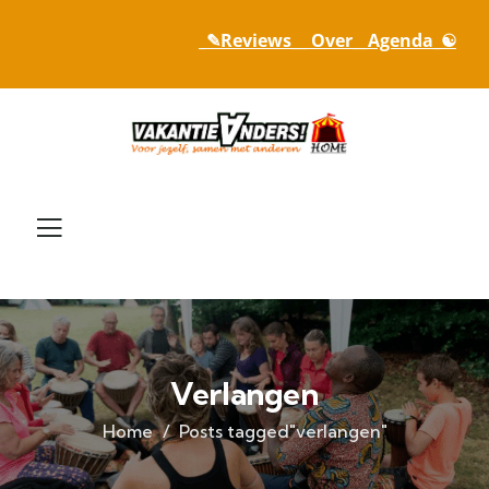
_✎Reviews_
_ Over_
_Agenda_☯
Verlangen
Home
Posts tagged"verlangen"