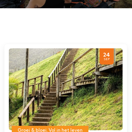
24
SEP
Groei & bloei
,
Vol in het leven