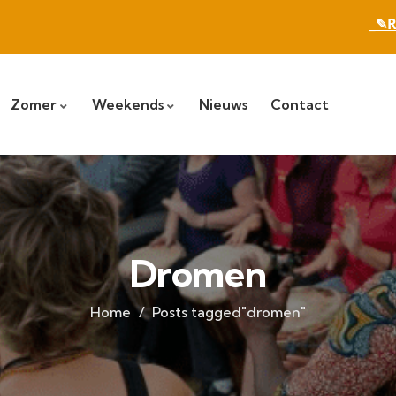
_✎R
Zomer
Weekends
Nieuws
Contact
Dromen
Home
Posts tagged"dromen"