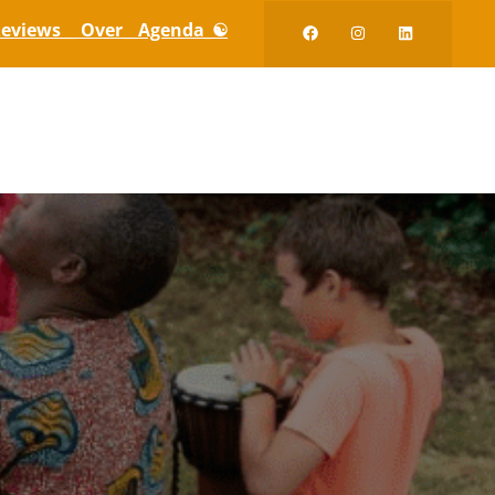
eviews_
_ Over_
_Agenda_☯