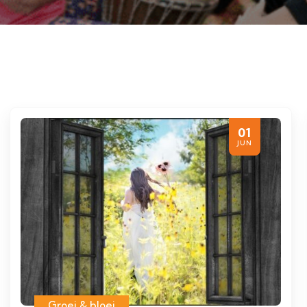
01
JUN
Groei & bloei