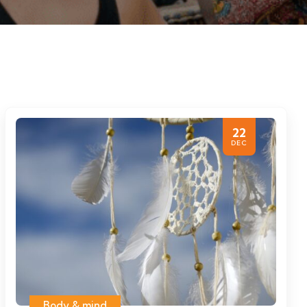
22
DEC
Body & mind