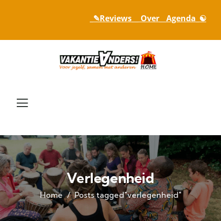
_✎Reviews_
_ Over_
_Agenda_☯
Verlegenheid
Home
Posts tagged"verlegenheid"