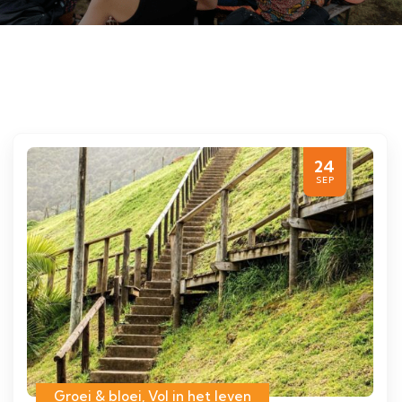
24
SEP
Groei & bloei
,
Vol in het leven