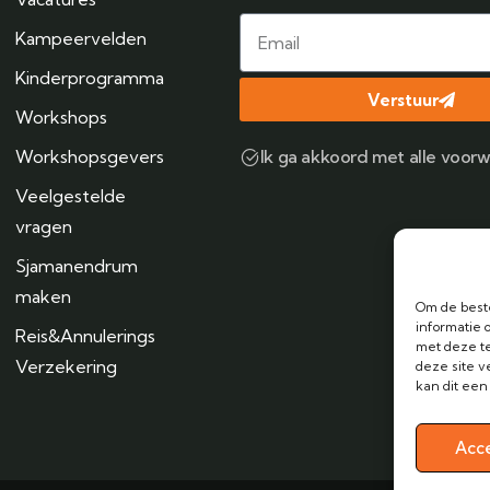
Kampeervelden
Kinderprogramma
Verstuur
Workshops
Workshopsgevers
Ik ga akkoord met alle voor
Veelgestelde
vragen
Sjamanendrum
maken
Om de beste
informatie 
Reis&Annulerings
met deze te
Verzekering
deze site v
kan dit een
Acc