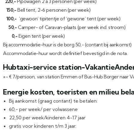
220,-
Pipowagen 2 à 3 personen (per week)
150,-
Bell tent, 2-6 personen (per week)
100,-
‘gewoon’ tipitentje of ‘gewone’ tent (per week)
50,-
Camper- of Caravan-plaats (per week incl. stroom)
0,-
Eigen tent (per week)
Bij accommodatie-huur is de borg 50,- (contant bij aankomst)
Accommodatie-huur wordt definitief bevestigd in de nota.
Hubtaxi-service station-VakantieAnde
+- € 7/persoon, van station Emmen of Bus-Hub Borger naar 
Energie kosten, toeristen en milieu bel
Bij aankomst (graag contant) te betalen:
60,- per week/ per volwassene
22,50 per week/kinderen 4-17 jaar
gratis voor kinderen t/m 3 jaar.