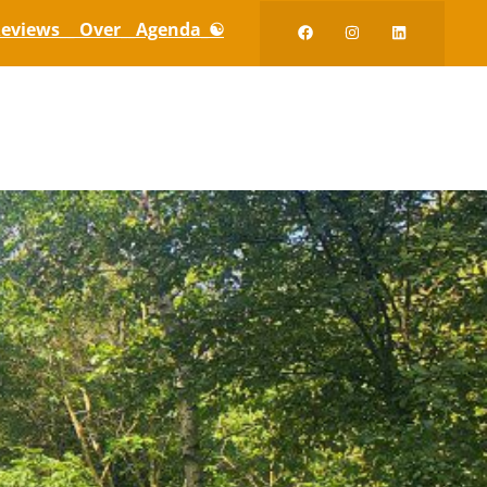
eviews_
_ Over_
_Agenda_☯