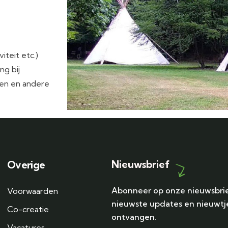
iteit etc.)
ng bij
den en andere
Nieuwsbrief
Overige
Abonneer op onze nieuwsbri
Voorwaarden
nieuwste updates en nieuwtj
Co-creatie
ontvangen.
Vacatures