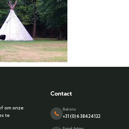
Contact
ef om onze
Bel ons
es te
+31 (0) 6 38424122
Email Adres