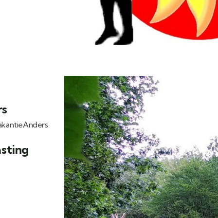
rs
VakantieAnders
asting