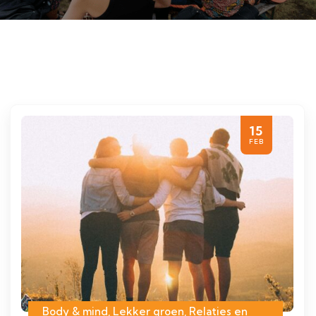
15
FEB
Body & mind
,
Lekker groen
,
Relaties en