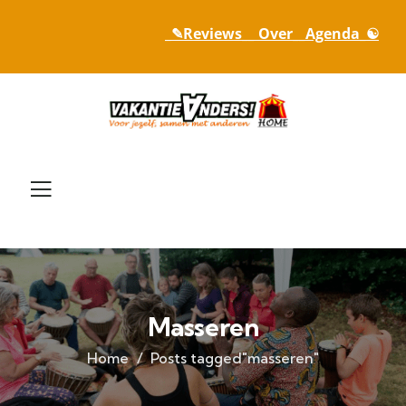
_✎Reviews_
_ Over_
_Agenda_☯
Masseren
Home
Posts tagged"masseren"