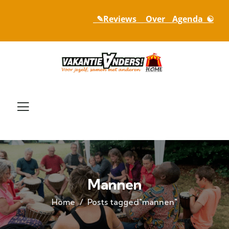
_✎Reviews_
_ Over_
_Agenda_☯
Mannen
Home
Posts tagged"mannen"