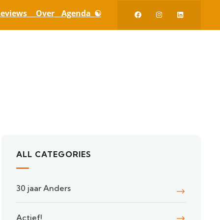
eviews_
_ Over_
_Agenda_☯
ALL CATEGORIES
30 jaar Anders
Actief!