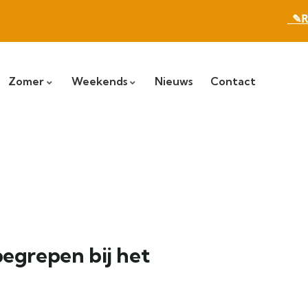
_✎R
Zomer
Weekends
Nieuws
Contact
begrepen bij het