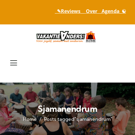
_✎Reviews_
_ Over_
_Agenda_☯
Sjamanendrum
Home
Posts tagged"sjamanendrum"