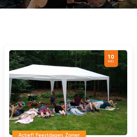
10
MEI
Actief!
,
Feestdagen
,
Zomer