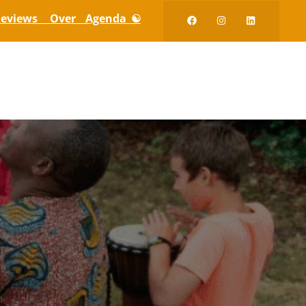
eviews_
_ Over_
_Agenda_☯