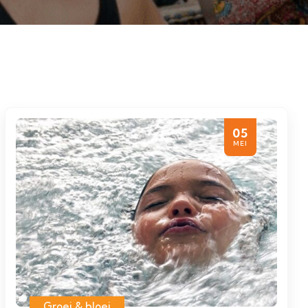
05
MEI
Groei & bloei