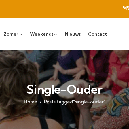
_✎R
Zomer
Weekends
Nieuws
Contact
Single-Ouder
Home
Posts tagged"single-ouder"