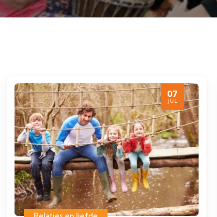
07
JUL
Relaties en liefde