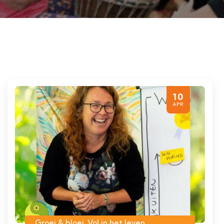
10
APR
Groei & bloei
,
Vol in het leven
,