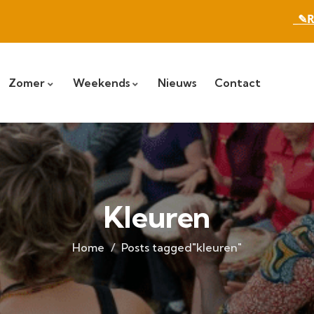
_✎R
Zomer
Weekends
Nieuws
Contact
Kleuren
Home
Posts tagged"kleuren"