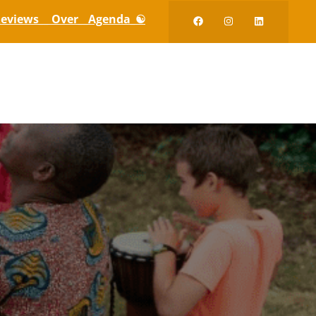
eviews_
_ Over_
_Agenda_☯