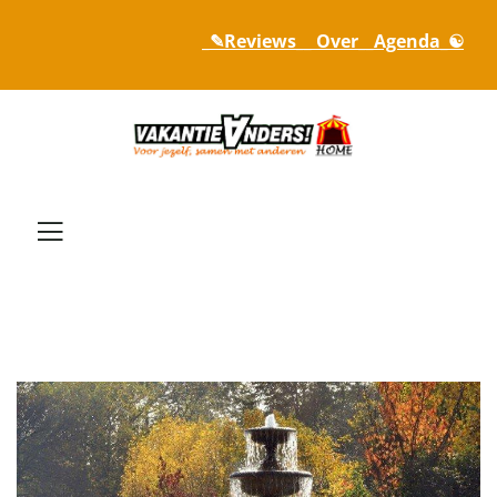
_✎Reviews_
_ Over_
_Agenda_☯