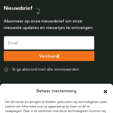
Nieuwsbrief
Abonneer op onze nieuwsbrief om onze
nieuwste updates en nieuwtjes te ontvangen.
Verstuur
Ik ga akkoord met alle voorwaarden.
Contact
Beheer toestemming
Bel ons
Om de beste ervaringen te bieden, gebruiken wij technologieën zoals
+31 (0) 6 38424122
cookies om informatie over je apparaat op te slaan en/of te
raadplegen. Door in te stemmen met deze technologieën kunnen wij