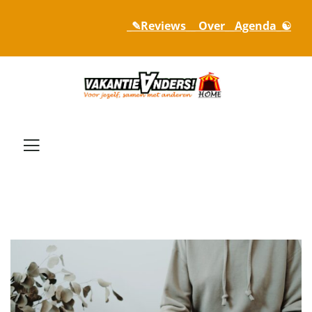
_✎Reviews_
_ Over_
_Agenda_☯