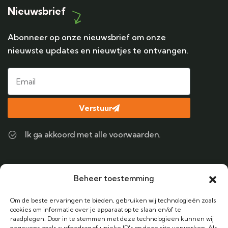
Nieuwsbrief
Abonneer op onze nieuwsbrief om onze
nieuwste updates en nieuwtjes te ontvangen.
Verstuur
Ik ga akkoord met alle voorwaarden.
Contact
Beheer toestemming
Bel ons
Om de beste ervaringen te bieden, gebruiken wij technologieën zoals
+31 (0) 6 38424122
cookies om informatie over je apparaat op te slaan en/of te
raadplegen. Door in te stemmen met deze technologieën kunnen wij
gegevens zoals surfgedrag of unieke ID's op deze site verwerken. Als