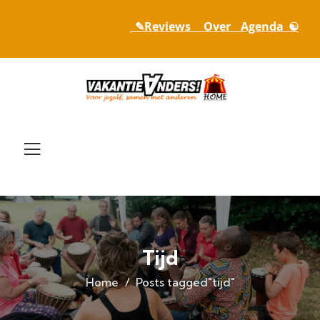
_✎Reviews_
_ Over_
_Agenda_☯
Tijd
Home
Posts tagged"tijd"