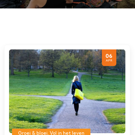
06
APR
Groei & bloei
,
Vol in het leven