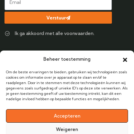
Verstuur
Ik ga akkoord met alle voorwaarden.
Contact
Beheer toestemming
Bel ons
Om de beste ervaringen te bieden, gebruiken wij technologieën zoals
+31 (0) 6 38424122
cookies om informatie over je apparaat op te slaan en/of te
raadplegen. Door in te stemmen met deze technologieën kunnen wij
gegevens zoals surfgedrag of unieke ID's op deze site verwerken. Als
Email Adres
je geen toestemming geeft of uw toestemming intrekt, kan dit een
info@vakantieanders.nl
nadelige invloed hebben op bepaalde functies en mogelijkheden.
Kantoor
Zandheuvel 52B, 4901 HW Oosterhout
Accepteren
Weigeren