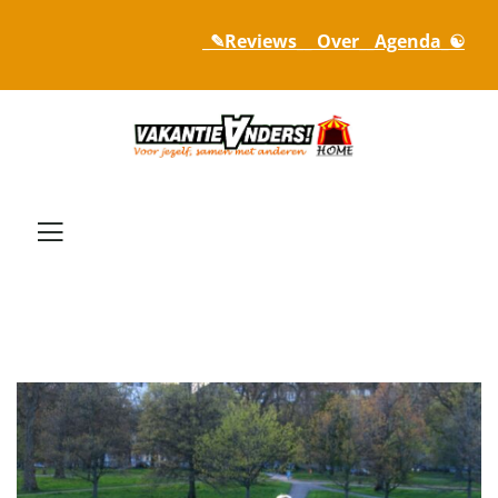
_✎Reviews_
_ Over_
_Agenda_☯