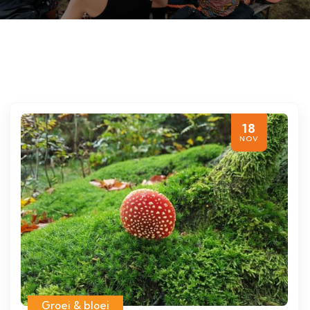
18
NOV
Groei & bloei