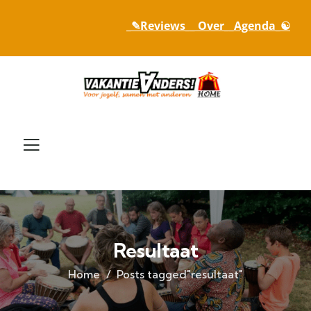
_✎Reviews_
_ Over_
_Agenda_☯
Resultaat
Home
Posts tagged"resultaat"