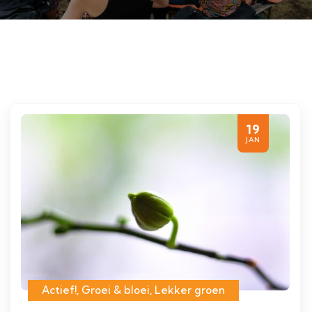
19
JAN
Actief!
,
Groei & bloei
,
Lekker groen