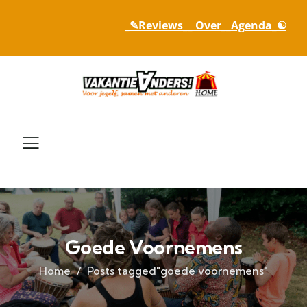
_✎Reviews_
_ Over_
_Agenda_☯
Goede Voornemens
Home
Posts tagged"goede voornemens"