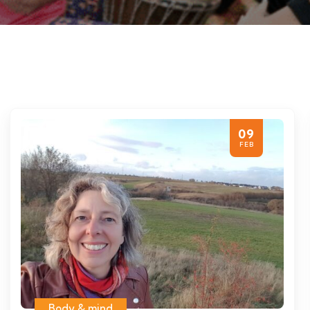
09
FEB
Body & mind