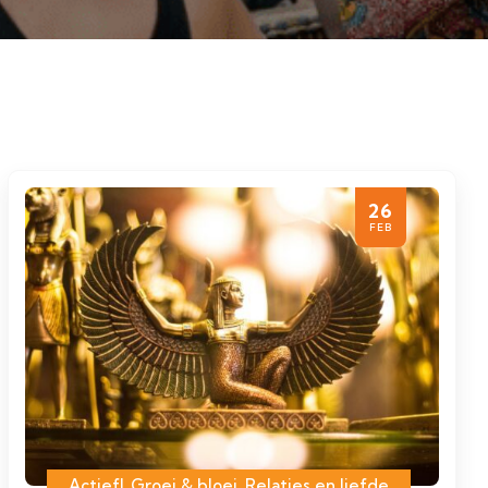
26
FEB
Actief!
,
Groei & bloei
,
Relaties en liefde