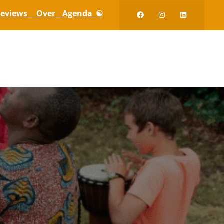
eviews_
_ Over_
_Agenda_☯