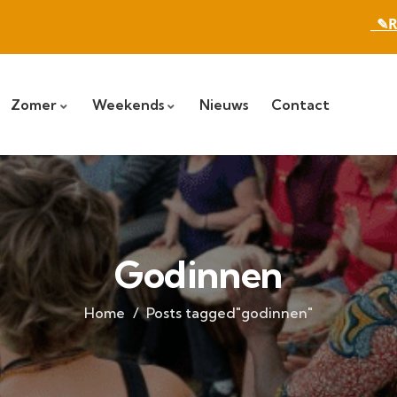
_✎R
Zomer
Weekends
Nieuws
Contact
Godinnen
Home
Posts tagged"godinnen"