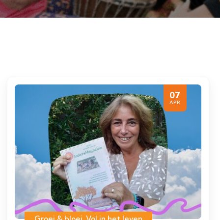
07
APR
Groei & bloei
,
Vol in het leven