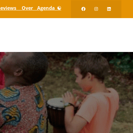
eviews_
_ Over_
_Agenda_☯