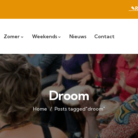
_✎R
Zomer
Weekends
Nieuws
Contact
Droom
Home
Posts tagged"droom"