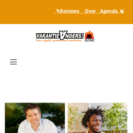
_✎Reviews_
_ Over_
_Agenda_☯