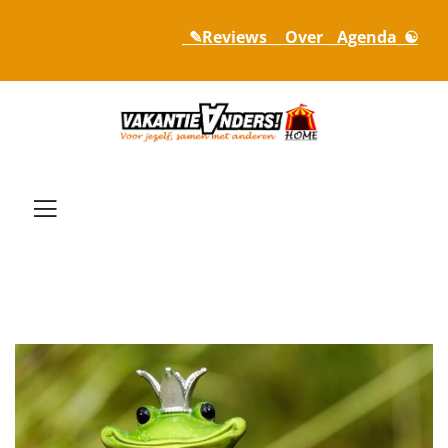
_✎Reviews_
_ Over_
_Agenda_☯