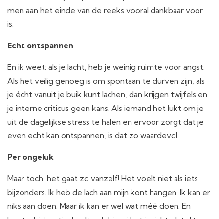
men aan het einde van de reeks vooral dankbaar voor
is.
Echt ontspannen
En ik weet: als je lacht, heb je weinig ruimte voor angst.
Als het veilig genoeg is om spontaan te durven zijn, als
je écht vanuit je buik kunt lachen, dan krijgen twijfels en
je interne criticus geen kans. Als iemand het lukt om je
uit de dagelijkse stress te halen en ervoor zorgt dat je
even echt kan ontspannen, is dat zo waardevol.
Per ongeluk
Maar toch, het gaat zo vanzelf! Het voelt niet als iets
bijzonders. Ik heb de lach aan mijn kont hangen. Ik kan er
niks aan doen. Maar ik kan er wel wat méé doen. En