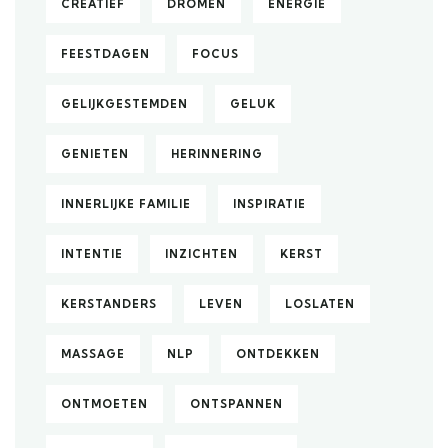
CREATIEF
DROMEN
ENERGIE
FEESTDAGEN
FOCUS
GELIJKGESTEMDEN
GELUK
GENIETEN
HERINNERING
INNERLIJKE FAMILIE
INSPIRATIE
INTENTIE
INZICHTEN
KERST
KERSTANDERS
LEVEN
LOSLATEN
MASSAGE
NLP
ONTDEKKEN
ONTMOETEN
ONTSPANNEN