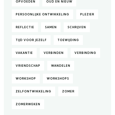
OPVOEDEN
OUD EN NIEUW
PERSOONLIJKE ONTWIKKELING
PLEZIER
REFLECTIE
SAMEN
SCHRIJVEN
TIJD VOOR JEZELF
TOEWIJDING
VAKANTIE
VERBINDEN
VERBINDING
VRIENDSCHAP
WANDELEN
WORKSHOP
WORKSHOPS
ZELFONTWIKKELING
ZOMER
ZOMERWEKEN