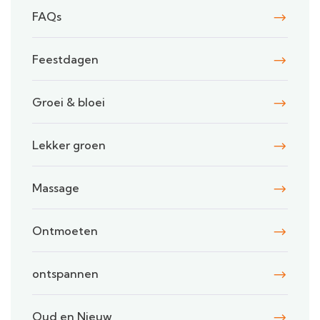
FAQs
Feestdagen
Groei & bloei
Lekker groen
Massage
Ontmoeten
ontspannen
Oud en Nieuw