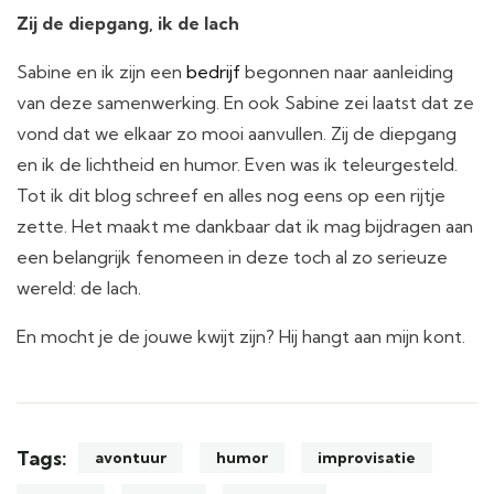
Zij de diepgang, ik de lach
Sabine en ik zijn een
bedrijf
begonnen naar aanleiding
van deze samenwerking. En ook Sabine zei laatst dat ze
vond dat we elkaar zo mooi aanvullen. Zij de diepgang
en ik de lichtheid en humor. Even was ik teleurgesteld.
Tot ik dit blog schreef en alles nog eens op een rijtje
zette. Het maakt me dankbaar dat ik mag bijdragen aan
een belangrijk fenomeen in deze toch al zo serieuze
wereld: de lach.
En mocht je de jouwe kwijt zijn? Hij hangt aan mijn kont.
Tags:
avontuur
humor
improvisatie