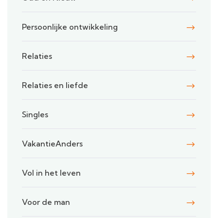
Persoonlijke ontwikkeling
Relaties
Relaties en liefde
Singles
VakantieAnders
Vol in het leven
Voor de man