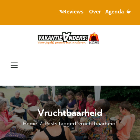
_✎Reviews_
_ Over_
_Agenda_☯
Vruchtbaarheid
Home
Posts tagged"vruchtbaarheid"