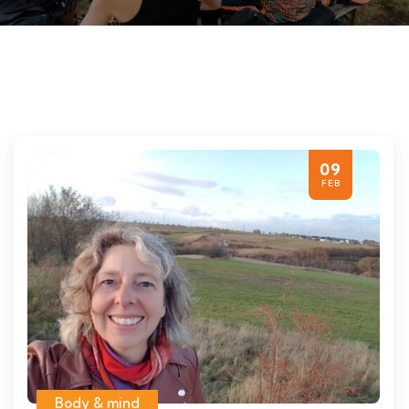
09
FEB
Body & mind