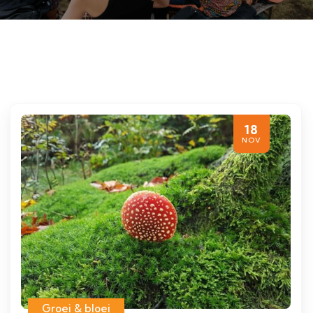
18
NOV
Groei & bloei