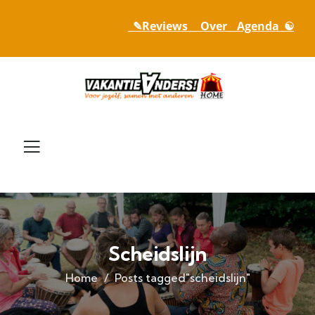
_✎Reviews_
_ Over_
_Agenda_☯
Scheidslijn
Home
Posts tagged"scheidslijn"