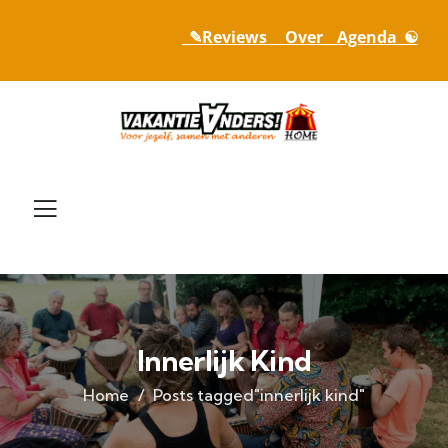
_✎Reviews_
_ Over_
_Agenda_☯
Innerlijk Kind
Home
Posts tagged"innerlijk kind"