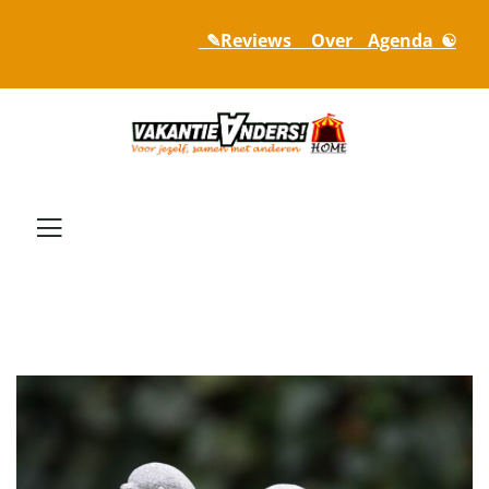
_✎Reviews_
_ Over_
_Agenda_☯