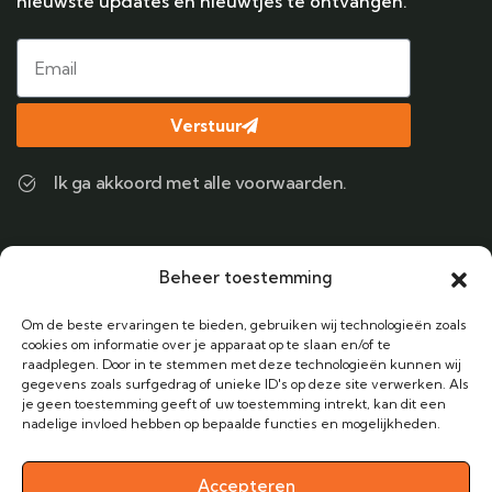
nieuwste updates en nieuwtjes te ontvangen.
Verstuur
Ik ga akkoord met alle voorwaarden.
Contact
Beheer toestemming
Bel ons
Om de beste ervaringen te bieden, gebruiken wij technologieën zoals
+31 (0) 6 38424122
cookies om informatie over je apparaat op te slaan en/of te
raadplegen. Door in te stemmen met deze technologieën kunnen wij
gegevens zoals surfgedrag of unieke ID's op deze site verwerken. Als
Email Adres
je geen toestemming geeft of uw toestemming intrekt, kan dit een
info@vakantieanders.nl
nadelige invloed hebben op bepaalde functies en mogelijkheden.
Kantoor
Zandheuvel 52B, 4901 HW Oosterhout
Accepteren